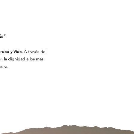
ús”
.
erdad y Vida.
A través del
en
la dignidad a los más
aura.