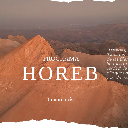
“Ustedes,
llamados a
PROGRAMA
de las Bie
Su misión 
HOREB
verdad, la
pliegues de
voz, de tr
Conocé más