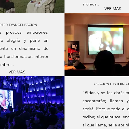
anorexia...
VER MAS
RTE Y EVANGELIZACION
e provoca emociones,
ra alegría y pone en
ento un dinamismo de
a transformación interior
ombre...
VER MAS
ORACION E INTERSEC
“Pidan y se les dará; 
encontrarán; llamen 
abrirá. Porque todo el 
recibe; el que busca, enc
al que llama, se le abrir